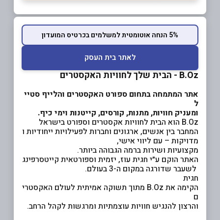
5% הנחה אוטומטית למשלמים בכרטיס המועדון
לאתר בית העסק
B.Oz - הבית שלך לחוויות האקסטרים
אתר המתמחה בתחום ספורט האקסטרים והלייף סטיי
ל
ומעניק חוויות, מתנות, קורסים, קייטנות וימי כיף.
B.Oz הוא הבית לחוויות אקסטרים וספורט בישראל
המחבר בין אנשים, ארגונים וחברות לפעילויות ייחודיות ו
מדויקות – עם ליווי אישי,
מקצועיות ושירות ברמה הגבוהה ביותר.
האתר הוקם ע״י חגית עוז, יזמית וספורטאית קייטסרפינג
לשעבר שדורגה במקום ה-3 בעולם.
חגית
הקימה את B.Oz מתוך תשוקה אמיתית לעולם האקסטרי
ם
והרצון להנגיש חוויות עוצמתיות ומרגשות לקהל הרחב.