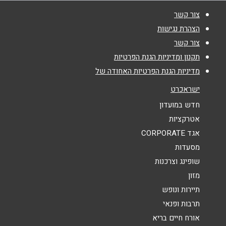
צור קשר
הצהרת נגישות
שם מלא
*
צור קשר
תקנון ומדיניות הגנת הפרטיות
טלפון
*
מדיניות הגנת הפרטיות האחודה של
ישראכרט
אימייל
*
חדש במועדון
אטרקציות
אגד CORPORATE
נושא
*
מסעדות
אנא חזרו אלי בקשר ל...
שופינג וצרכנות
מזון
הודעה
*
תיירות ונופש
תרבות ופנאי
אורח חיים בריא