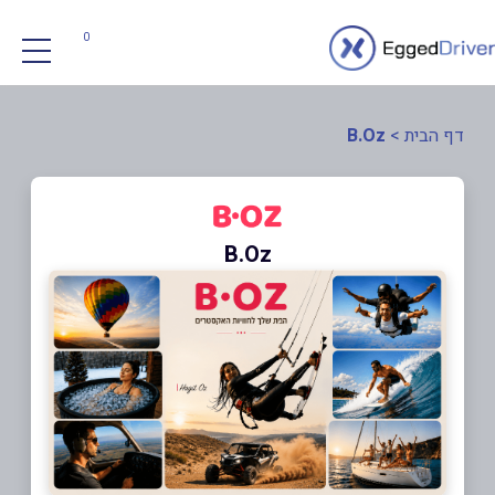
0
דף הבית
>
B.Oz
B.Oz