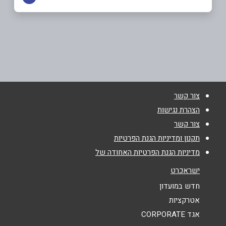
באתר
קיסריה
כביש 65, מחתם דור אלון צומת קסריה
04-8255862
שם מלא
*
צור קשר
טלפון
*
הצהרת נגישות
צור קשר
אימייל
*
תקנון ומדיניות הגנת הפרטיות
מדיניות הגנת הפרטיות האחודה של
נושא
*
ישראכרט
אנא חזרו אלי בקשר ל...
חדש במועדון
אטרקציות
הודעה
*
אגד CORPORATE