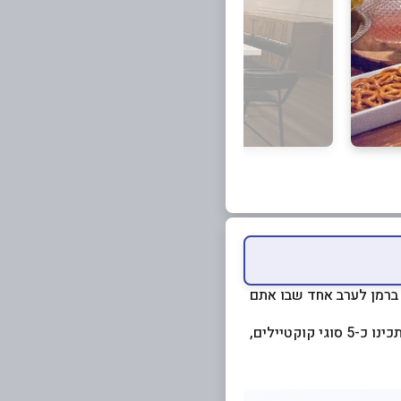
ת ברמן לערב אחד שבו אתם
תהנו מערב קולינרי מלא בטעמים ותטעמו את כל הדרינקים המיוחדים שנכין. בסדנה של שעתיים תכינו כ-5 סוגי קוקטיילים,