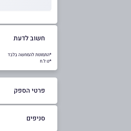
חשוב לדעת
ָ*התמונות להמחשה בלבד
*ט.ל.ח
פרטי הספק
050-3061006
סניפים
באתר
בפייסבוק