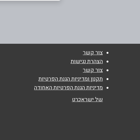
רעננה
היצירה 4
שם מלא
*
073-7770002
טלפון
*
צור קשר
הצהרת נגישות
נושא
*
צור קשר
אנא חזרו אלי בקשר ל...
תקנון ומדיניות הגנת הפרטיות
מדיניות הגנת הפרטיות האחודה
הודעה
*
של ישראכרט