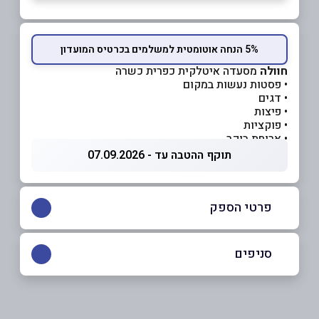
5% הנחה אוטומטית למשלמים בכרטיס המועדון
חוולה
מסעדה איטלקית כפרית כשרה
• פסטות נעשות במקום
• דגים
• פיצות
• פוקציות
• ארוחת בוקר
תוקף ההטבה עד - 07.09.2026
פרטי הספק
050-4020066
סניפים
צור הדסה
שם מלא
*