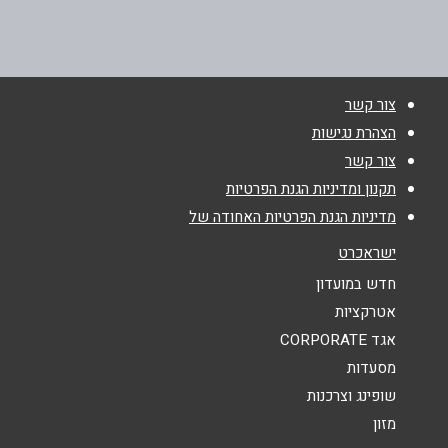
חוות הרי יהודה צור הדסה הרי יהודה
050-4020066
טלפון
*
צור קשר
אימייל
*
הצהרת נגישות
צור קשר
נושא
*
תקנון ומדיניות הגנת הפרטיות
מדיניות הגנת הפרטיות האחודה של
אנא חזרו אלי בקשר ל...
ישראכרט
הודעה
*
חדש במועדון
אטרקציות
אגד CORPORATE
מסעדות
שופינג וצרכנות
מזון
שליחה