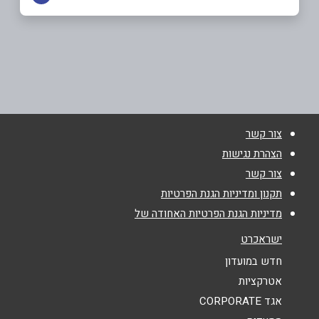
באתר
תל אביב
אלנבי 31
077-4540065
שם מלא
*
צור קשר
טלפון
*
הצהרת נגישות
צור קשר
אימייל
*
תקנון ומדיניות הגנת הפרטיות
מדיניות הגנת הפרטיות האחודה של
נושא
*
ישראכרט
אנא חזרו אלי בקשר ל...
חדש במועדון
אטרקציות
הודעה
*
אגד CORPORATE