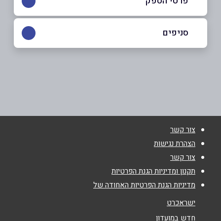
פרטי הספק
050-6688904
סניפים
טבריה
שם מלא
*
הגליל
050-6688904
טלפון
*
צור קשר
אימייל
*
הצהרת נגישות
צור קשר
נושא
*
תקנון ומדיניות הגנת הפרטיות
מדיניות הגנת הפרטיות האחודה של
אנא חזרו אלי בקשר ל...
ישראכרט
הודעה
*
חדש במועדון