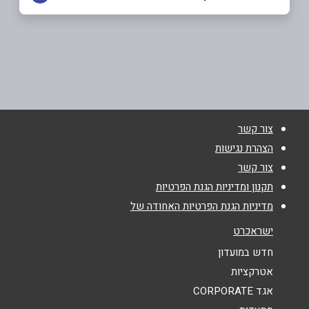
9066*
באתר
צור קשר
שם מלא
*
הצהרת נגישות
צור קשר
טלפון
*
תקנון ומדיניות הגנת הפרטיות
מדיניות הגנת הפרטיות האחודה של
אימייל
*
ישראכרט
חדש במועדון
נושא
*
אטרקציות
אגד CORPORATE
אנא חזרו אלי בקשר ל...