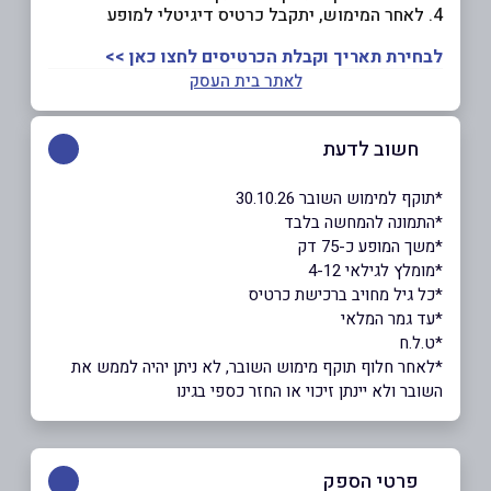
4. לאחר המימוש, יתקבל כרטיס דיגיטלי למופע
לבחירת תאריך וקבלת הכרטיסים לחצו כאן >>
לאתר בית העסק
חשוב לדעת
*תוקף למימוש השובר 30.10.26
*התמונה להמחשה בלבד
*משך המופע כ-75 דק
*מומלץ לגילאי 4-12
*כל גיל מחויב ברכישת כרטיס
*עד גמר המלאי
*ט.ל.ח
*לאחר חלוף תוקף מימוש השובר, לא ניתן יהיה לממש את
השובר ולא יינתן זיכוי או החזר כספי בגינו
פרטי הספק