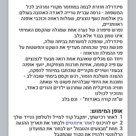
סינדרלה חוזרת לבמה במחזמר מקורי ומרהיב לכל
המשפחה - גרסה עברית טרייה לאגדה האהובה בעולם.
בין אולמות נשף נוצצים, שמלות ראווה וכוכבי אופנה
ראוותניים,
נפרשׂ סיפורה של נערה אחת שמגלה שהקסם האמיתי
אינו טמון בבגד אלא בלב.
סינדרלה, שהפכה למשרתת בביתה שלה,
פוגשת נסיך שכמותה מעדיף את השקט והפשטות על
פני ההמולה והראווה -
ויחד הם מגלים שאהבת אמת רואה מבעד לנצנצים.
עם פיה קסומה, אחיות חורגות מצחיקות, יועץ אופנה
צבעוני ושירים מקוריים שנכתבו במיוחד להפקה,
ההצגה משלבת הומור, רגש וקסם בימתי שובה־לב -
וחוגגת את היופי שבלהיות פשוט מי שאתה.
חוויה מוזיקלית חמה שתרגש ילדים והורים כאחד,
ותזכיר לכולנו
ש”זה קורה באגדות” - וגם בלב
אופן המימוש:
1. לאחר רכישתך, יתקבל קוד למייל ולטלפון הנייד שלך
2. יש להיכנס
לאתר איוונטים
ולבחור את תאריך ההגעה
3. תחת "מבצעים והטבות" יש לבחור את המועדון
הרלוונטי ולהזין את הקוד שהתקבל