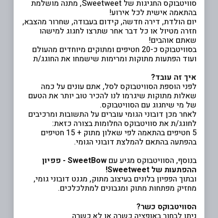
סוויטבוקס החגיגות של Sweetweet, מתנה מושלמת
בהתאמה אישית לכל אירוע!
יום הולדת, דירה חדשה, קידום בעבודה, שחרור מהצבא,
חזרה מטיול או כל דבר אחר שתרצו לחגוג למישהו
שאתם אוהבים!
בסוויטבוקס כ-20 חטיפים ומתוקים מיוחדים מהעולם
ועוד הפתעות מתוקות ומרימות שישמחו את החוגג/ת
איך זה עובד?
לפני הוספת הסוויטבוקס לסל, אתם עונים על כמה
שאלות מתוקות שיגרמו לנו להכיר טוב יותר את הטעם
של מי שיחגוג עם הסוויטבוקס.
לאחר מכן דובוני הגומי עוברים על התשובות ומרכיבים
לחוגג/ת את סוויטבוקס החלומות בצורה כזאת:
5 חטיפים בהתאמה לפי שאלון מתוק + 15 חטיפים
בהפתעה בהתאם להמלצת דובוני הגומי.
בנוסף, הסוויטבוקס מגיע עם
SweetBow - פפיון
ההפתעות של Sweetweet!
ובתוך הפפיון בלונים בעיצוב מתוק, מגנט דובוני גומי,
מחזיק מפתחות מתוק ומגבונים למתלכלכים.
הסוויטבוקס כשר?
ניתן לבחור באופציה כשרה או לא כשרה