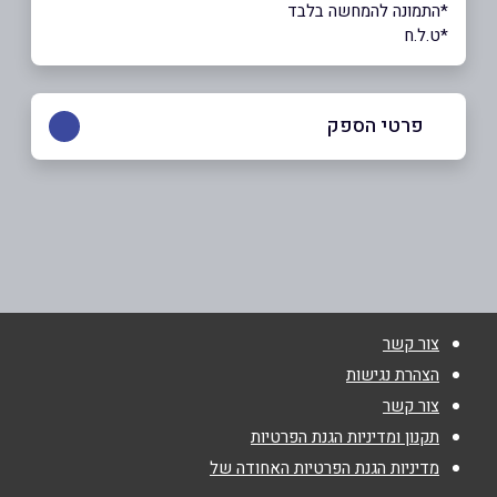
*התמונה להמחשה בלבד
*ט.ל.ח
פרטי הספק
0515005518
באתר
בפייסבוק
באינסטגרם
בוואטסאפ
צור קשר
הצהרת נגישות
שם מלא
*
צור קשר
תקנון ומדיניות הגנת הפרטיות
טלפון
*
מדיניות הגנת הפרטיות האחודה של