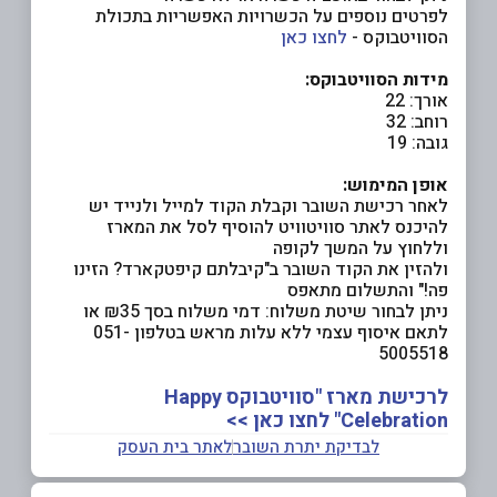
לפרטים נוספים על הכשרויות האפשריות בתכולת
הסוויטבוקס -
לחצו כאן
מידות הסוויטבוקס:
אורך: 22
רוחב: 32
גובה: 19
אופן המימוש:
לאחר רכישת השובר וקבלת הקוד למייל ולנייד יש
להיכנס לאתר סוויטוויט להוסיף לסל את המארז
וללחוץ על המשך לקופה
ולהזין את הקוד השובר ב"קיבלתם קיפטקארד? הזינו
פה!" והתשלום מתאפס
ניתן לבחור שיטת משלוח: דמי משלוח בסך ₪35 או
לתאם איסוף עצמי ללא עלות מראש בטלפון 051-
5005518
לרכישת מארז "סוויטבוקס Happy
Celebration" לחצו כאן >>
לבדיקת יתרת השובר
לאתר בית העסק