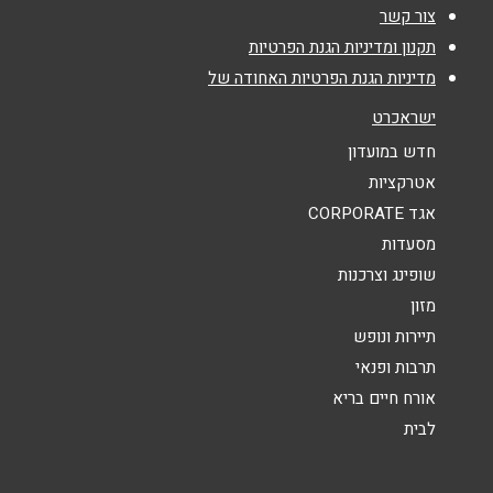
צור קשר
תקנון ומדיניות הגנת הפרטיות
אימייל
*
מדיניות הגנת הפרטיות האחודה של
ישראכרט
נושא
*
חדש במועדון
אנא חזרו אלי בקשר ל...
אטרקציות
אגד CORPORATE
הודעה
*
מסעדות
שופינג וצרכנות
מזון
תיירות ונופש
תרבות ופנאי
אורח חיים בריא
שליחה
לבית