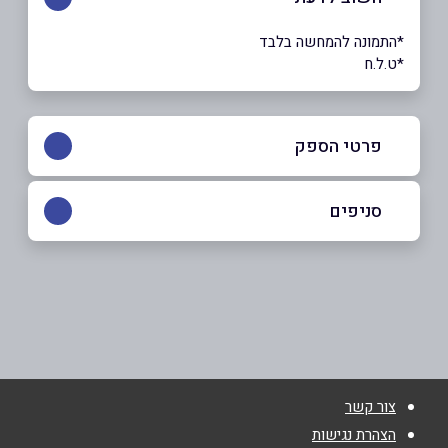
*התמונה להמחשה בלבד
*ט.ל.ח
פרטי הספק
סניפים
052-6981101
יהוד
באתר
באינסטגרם
בוואטסאפ
צבי ישי 10, יהוד
שם מלא
*
צור קשר
טלפון
*
הצהרת נגישות