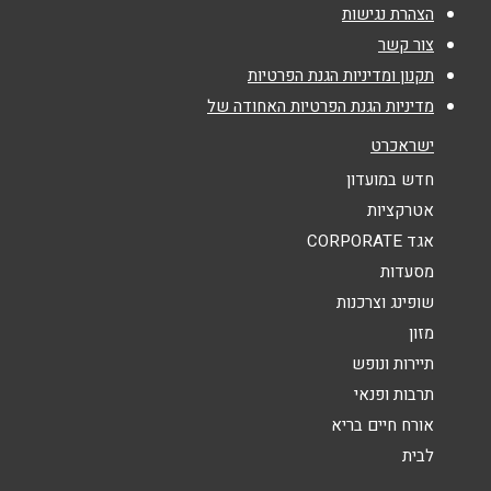
אימייל
*
הצהרת נגישות
צור קשר
נושא
*
תקנון ומדיניות הגנת הפרטיות
מדיניות הגנת הפרטיות האחודה של
אנא חזרו אלי בקשר ל...
ישראכרט
הודעה
*
חדש במועדון
אטרקציות
אגד CORPORATE
מסעדות
שופינג וצרכנות
מזון
שליחה
תיירות ונופש
תרבות ופנאי
אורח חיים בריא
לבית