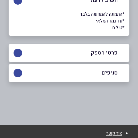
חשוב לדעת
*התמונה להמחשה בלבד
*עד גמר המלאי
*ט.ל.ח
פרטי הספק
052-2795788
|
052-4307334
סניפים
מגאר
שם מלא
*
אל ורדראן
052-4307334
טלפון
*
צור קשר