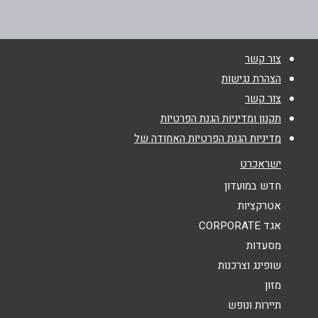
טלפון
*
צור קשר
הצהרת נגישות
אימייל
*
צור קשר
תקנון ומדיניות הגנת הפרטיות
נושא
*
מדיניות הגנת הפרטיות האחודה של
אנא חזרו אלי בקשר ל...
ישראכרט
חדש במועדון
הודעה
*
אטרקציות
אגד CORPORATE
מסעדות
שופינג וצרכנות
מזון
תיירות ונופש
שליחה