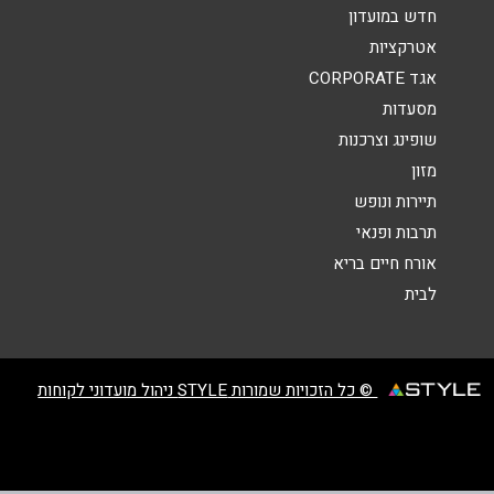
הודעה
*
חדש במועדון
אטרקציות
אגד CORPORATE
מסעדות
שופינג וצרכנות
מזון
שליחה
תיירות ונופש
תרבות ופנאי
אורח חיים בריא
לבית
© כל הזכויות שמורות STYLE ניהול מועדוני לקוחות