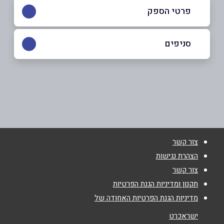
פרטי הספק
052-4898016
|
04-8800981
סניפים
עראבה
שם מלא
*
אמארוש כביש ראשי 805
04-8800981
טלפון
*
צור קשר
אימייל
*
הצהרת נגישות
צור קשר
נושא
*
תקנון ומדיניות הגנת הפרטיות
מדיניות הגנת הפרטיות האחודה של
אנא חזרו אלי בקשר ל...
ישראכרט