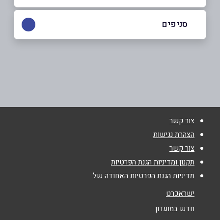
058-6671006
|
02-6418645
סניפים
ירושלים
שם מלא
*
אורוגואי 1
02-6418645
טלפון
*
צור קשר
אימייל
*
הצהרת נגישות
צור קשר
נושא
*
תקנון ומדיניות הגנת הפרטיות
מדיניות הגנת הפרטיות האחודה של
אנא חזרו אלי בקשר ל...
ישראכרט
הודעה
*
חדש במועדון