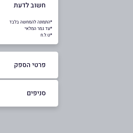
חשוב לדעת
*התמונה להמחשה בלבד
*עד גמר המלאי
*ט.ל.ח
פרטי הספק
54-3020804
|
04-6382299
סניפים
אום אל-פחם
שם מלא
*
עין אברהים
טלפון
*