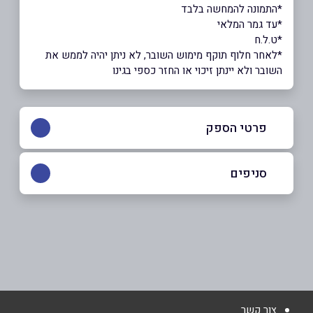
*התמונה להמחשה בלבד
*עד גמר המלאי
*ט.ל.ח
*לאחר חלוף תוקף מימוש השובר, לא ניתן יהיה לממש את
השובר ולא יינתן זיכוי או החזר כספי בגינו
פרטי הספק
052-3955355
סניפים
ראשון לציון
שם מלא
*
טוליפמן 7
052-3955355
טלפון
*
צור קשר