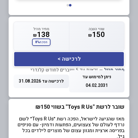
שווי הטבה
מחיר מוזל
138
150
₪
₪
8%
חסכת
לרכישה >
מחיר מוזל
— זכאות עד 5 שוברים לחודש קלנדרי
ניתן למימוש עד
לרכישה עד 31.08.2026
04.02.2031
שובר לרשת "Toys R Us" בשווי ₪150
מאז שהגיעה לישראל, הפכה רשת ״Toys R Us״ לשם
נרדף לעולם של צעצועים, הפתעות ודמיון- עם סניפים
בפריסה ארצית ומגוון עצום של מוצרים לילדים בכל
גיל.