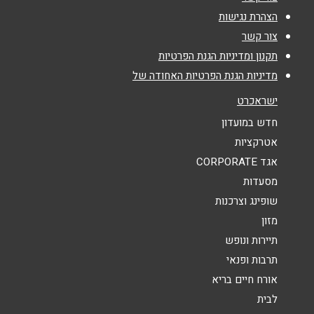
אימייל
*
הצהרת נגישות
צור קשר
נושא
*
תקנון ומדיניות הגנת הפרטיות
מדיניות הגנת הפרטיות האחודה של
אנא חזרו אלי בקשר ל...
ישראכרט
הודעה
*
חדש במועדון
אטרקציות
אגד CORPORATE
מסעדות
שופינג וצרכנות
מזון
שליחה
תיירות ונופש
תרבות ופנאי
אורח חיים בריא
לבית