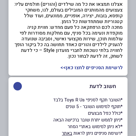
אצלנו תמצאו את כל מה שילדים (והורים) חולמים עליו:
צעצועים מהמותגים המובילים בעולם, לגו, משחקי
קופסא, בובות, יצירה, אופניים, ממונעים, ועוד שלל
קטגוריות שמתחדשות כל הזמן.
מחכה לכם הרפתקאה כל פעם מחדש: חווית קניה
מוקפדת ונעימה בכל סניף, עם מחלקות מסודרות לפי
עולמות תוכן, שירות מקצועי ואישי, וסביבה שנועדה
להעניק לילדים והורים כאחד תחושה בה כל ביקור הופך
לחוויה בלתי נשכחת לחברי מועדון Style – כי לדעת
לשחק, זה לדעת לבחור נכון.
לרשימת הסניפים לחצו כאן>>
חשוב לדעת
*השובר תקף לסניפי Toys R Us בלבד
*תוקף למימוש השובר - 5 שנים
*כולל כפל מבצעים
*ניתן לממש יתרת שובר ברכישה הבאה
*לא ניתן למימוש באתרי הסחר
*רשימת סניפים ניתן לראות
באתר