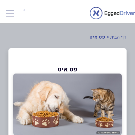
0
דף הבית
>
פט איט
פט איט