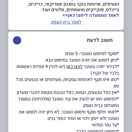
וטעימים, ארוחות בוקר בסגנון אמריקאי, כריכים,
בייגלס, פנקייקים מושחתים, סלטים ועוד.
לאתר המסעדה ליחצו כאן>>
לאתר בית העסק
חשוב לדעת
*תוקף למימוש השובר- 5 שנים
*ניתן לממש את יתרת השובר במימוש הבא
*לבירור יתרה בשובר
לחצו כאן
(יש להזין 9 ספרות ראשונות
בלבד של הקוד)
*התו אינו תקף לארוחות עסקיות, משלוחים או מבצעים מכל
סוג
*אין כפל מבצעים, הנחות, כפל הטבות והנחות לחברי מועדון
*למימוש התו יש להציג את קוד השובר (מולטיפס) במעמד
התשלום בבית העסק
*לאחר חלוף תוקף מימוש השובר, לא ניתן יהיה לממש את
השובר ולא יינתן זיכוי או החזר כספי בגינו
*עד גמר המלאי
*התמונה להמחשה בלבד