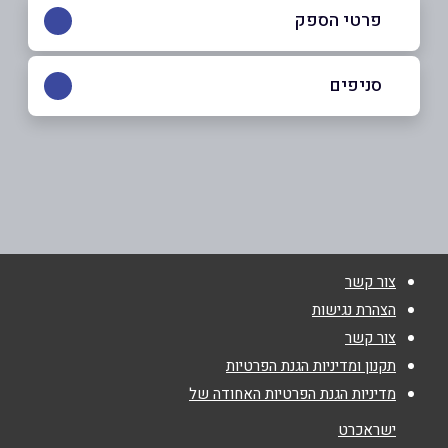
פרטי הספק
054-6046757
סניפים
נתניה
שם מלא
*
שטמפר 19
054-6046757
טלפון
*
צור קשר
אימייל
*
הצהרת נגישות
צור קשר
נושא
*
תקנון ומדיניות הגנת הפרטיות
מדיניות הגנת הפרטיות האחודה של
אנא חזרו אלי בקשר ל...
ישראכרט