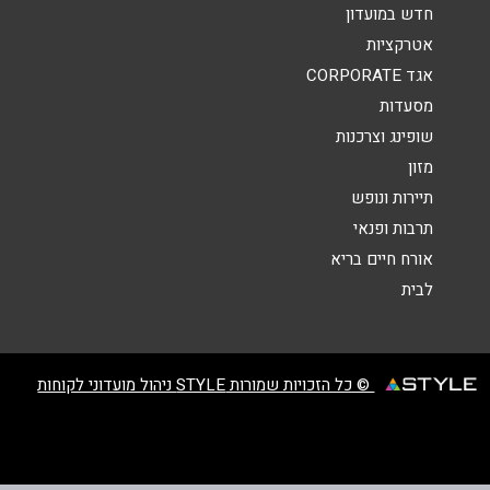
הודעה
*
חדש במועדון
אטרקציות
אגד CORPORATE
מסעדות
שופינג וצרכנות
מזון
שליחה
תיירות ונופש
תרבות ופנאי
אורח חיים בריא
לבית
© כל הזכויות שמורות STYLE ניהול מועדוני לקוחות