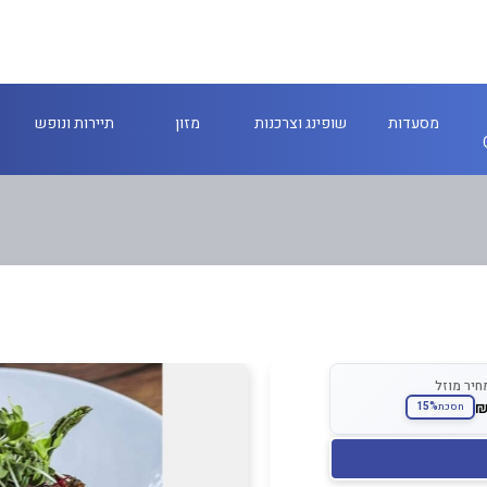
מסעדות
שופינג וצרכנות
מזון
תיירות ונופש
חיר מוזל
15%
חסכת