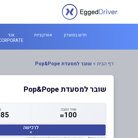
חדש במועדון
אטרקציות
אגד
CORPORATE
דף הבית
>
שובר למסעדת Pop&Pope
שובר למסעדת Pop&Pope
שווי הטבה
מ
85
100
₪
₪
לרכישה
>