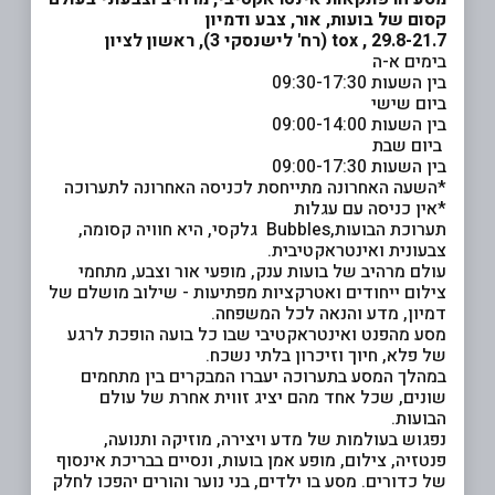
קסום של בועות, אור, צבע ודמיון
29.8-21.7 ,
tox (רח' לישנסקי 3), ראשון לציון
בימים א-ה
בין השעות 09:30-17:30
ביום שישי
בין השעות 09:00-14:00
ביום שבת
בין השעות 09:00-17:30
*השעה האחרונה מתייחסת לכניסה האחרונה לתערוכה
*אין כניסה עם עגלות
תערוכת הבועות,Bubbles גלקסי, היא חוויה קסומה,
צבעונית ואינטראקטיבית.
עולם מרהיב של בועות ענק, מופעי אור וצבע, מתחמי
צילום ייחודים ואטרקציות מפתיעות - שילוב מושלם של
דמיון, מדע והנאה לכל המשפחה.
מסע מהפנט ואינטראקטיבי שבו כל בועה הופכת לרגע
של פלא, חיוך וזיכרון בלתי נשכח.
במהלך המסע בתערוכה יעברו המבקרים בין מתחמים
שונים, שכל אחד מהם יציג זווית אחרת של עולם
הבועות.
נפגוש בעולמות של מדע ויצירה, מוזיקה ותנועה,
פנטזיה, צילום, מופע אמן בועות, ונסיים בבריכת אינסוף
של כדורים. מסע בו ילדים, בני נוער והורים יהפכו לחלק