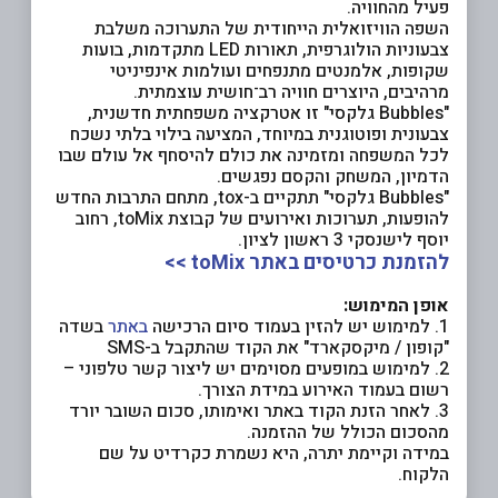
פעיל מהחוויה.
השפה הוויזואלית הייחודית של התערוכה משלבת
צבעוניות הולוגרפית, תאורות LED מתקדמות, בועות
שקופות, אלמנטים מתנפחים ועולמות אינפיניטי
מרהיבים, היוצרים חוויה רב־חושית עוצמתית.
"Bubbles גלקסי" זו אטרקציה משפחתית חדשנית,
צבעונית ופוטוגנית במיוחד, המציעה בילוי בלתי נשכח
לכל המשפחה ומזמינה את כולם להיסחף אל עולם שבו
הדמיון, המשחק והקסם נפגשים.
"Bubbles גלקסי" תתקיים ב-tox, מתחם התרבות החדש
להופעות, תערוכות ואירועים של קבוצת toMix, רחוב
יוסף לישנסקי 3 ראשון לציון.
להזמנת כרטיסים באתר toMix >>
אופן המימוש:
1. למימוש יש להזין בעמוד סיום הרכישה
באתר
בשדה
"קופון / מיקסקארד" את הקוד שהתקבל ב-SMS
2. למימוש במופעים מסוימים יש ליצור קשר טלפוני –
רשום בעמוד האירוע במידת הצורך.
3. לאחר הזנת הקוד באתר ואימותו, סכום השובר יורד
מהסכום הכולל של ההזמנה.
במידה וקיימת יתרה, היא נשמרת כקרדיט על שם
הלקוח.