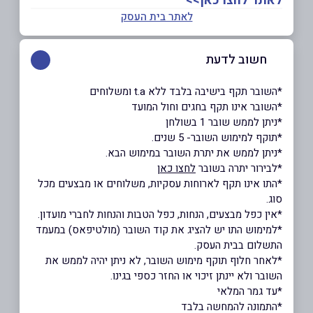
לאתר לחצו כאן>>
לאתר בית העסק
חשוב לדעת
*השובר תקף בישיבה בלבד ללא t.a ומשלוחים
*השובר אינו תקף בחגים וחול המועד
*ניתן לממש שובר 1 בשולחן
*תוקף למימוש השובר- 5 שנים.
*ניתן לממש את יתרת השובר במימוש הבא.
*לבירור יתרה בשובר
לחצו כאן
*התו אינו תקף לארוחות עסקיות, משלוחים או מבצעים מכל
סוג.
*אין כפל מבצעים, הנחות, כפל הטבות והנחות לחברי מועדון.
*למימוש התו יש להציג את קוד השובר (מולטיפאס) במעמד
התשלום בבית העסק.
*לאחר חלוף תוקף מימוש השובר, לא ניתן יהיה לממש את
השובר ולא יינתן זיכוי או החזר כספי בגינו.
*עד גמר המלאי
*התמונה להמחשה בלבד