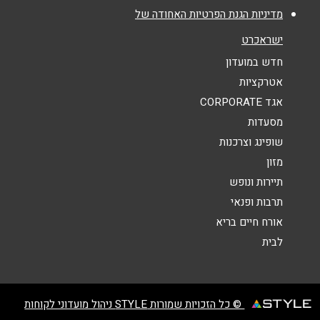
מדיניות הגנת הפרטיות האחודה של
נושא
*
ישראכרט
בת ים
אנא חזרו אלי בקשר ל...
חדש במועדון
אטרקציות
בן גוריון 71
הודעה
*
אגד CORPORATE
9969*
מסעדות
שופינג וצרכנות
פתח תקווה
מזון
תיירות ונופש
אם המושבות החדשה מרכז רום יעל רום 8
תרבות ופנאי
שליחה
9969*
אורח חיים בריא
לבית
קריית ביאליק
© כל הזכויות שמורות STYLE ניהול מועדוני לקוחות
קניון הקריון – קומה 2 מתחם האוכל דרך עכו