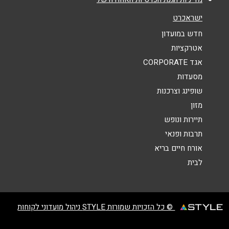
נושא
*
ישראכרט
אנא חזרו אלי בקשר ל...
חדש במועדון
אטרקציות
הודעה
*
אגד CORPORATE
מסעדות
שופינג וצרכנות
מזון
תיירות ונופש
תרבות ופנאי
שליחה
אורח חיים בריא
לבית
© כל הזכויות שמורות STYLE ניהול מועדוני לקוחות