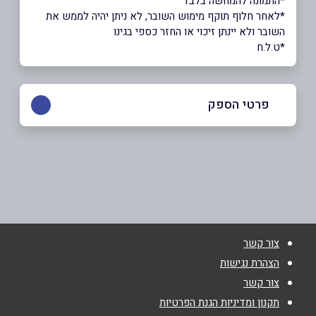
*התמונה להמחשה בלבד
*לאחר חלוף תוקף מימוש השובר, לא ניתן יהיה לממש את
השובר ולא יינתן זיכוי או החזר כספי בגינו
*ט.ל.ח
פרטי הספק
1700-70-66-55
צור קשר
באתר
בפייסבוק
באינסטגרם
ביוטיוב
הצהרת נגישות
צור קשר
תקנון ומדיניות הגנת הפרטיות