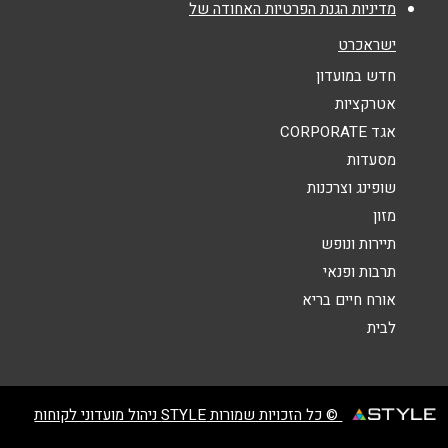
מדיניות הגנת הפרטיות האחודה של
שם מלא
*
ישראכרט
חדש במועדון
טלפון
*
אטרקציות
אגד CORPORATE
מסעדות
אימייל
*
שופינג וצרכנות
מזון
נושא
*
תיירות ונופש
אנא חזרו אלי בקשר ל...
תרבות ופנאי
אורח חיים בריא
הודעה
*
לבית
© כל הזכויות שמורות STYLE ניהול מועדוני לקוחות