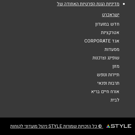
מדיניות הגנת הפרטיות האחודה של
נושא
*
ישראכרט
אנא חזרו אלי בקשר ל...
חדש במועדון
אטרקציות
הודעה
*
אגד CORPORATE
מסעדות
שופינג וצרכנות
מזון
תיירות ונופש
תרבות ופנאי
שליחה
אורח חיים בריא
לבית
© כל הזכויות שמורות STYLE ניהול מועדוני לקוחות