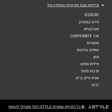
מדיניות הגנת הפרטיות האחודה של
נושא
*
ישראכרט
אנא חזרו אלי בקשר ל...
חדש במועדון
אטרקציות
הודעה
*
אגד CORPORATE
מסעדות
שופינג וצרכנות
מזון
תיירות ונופש
תרבות ופנאי
שליחה
אורח חיים בריא
לבית
© כל הזכויות שמורות STYLE ניהול מועדוני לקוחות