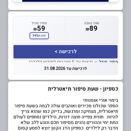
שווי הטבה
מחיר מוזל
59
89
₪
₪
34%
חסכת
לרכישה >
מחיר מוזל
— זכאות עד 5 שוברים לחודש קלנדרי
לרכישה עד 31.08.2026
כספיון - שעת סיפור תיאטרלית
בימוי אורי אומנותי
הספר שכולנו מכירים ואוהבים עולה לבמה בשעת סיפור
תיאטרלית, מצחיקה ומרגשת, בדיוק כמו שהוא צריך
להיות. חווית צפייה חוצה דורות, הילדים נסחפים לעולם
התת ימי וההורים נהנים מסיפור חכם ונוגע ללב שלא
מדבר רק לילדים. כספיון הדג הקטן יוצא למסע קסום