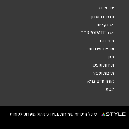
אימייל
*
ישראכרט
חדש במועדון
נושא
*
אטרקציות
אגד CORPORATE
אנא חזרו אלי בקשר ל...
מסעדות
הודעה
*
שופינג וצרכנות
מזון
תיירות ונופש
תרבות ופנאי
אורח חיים בריא
לבית
שליחה
© כל הזכויות שמורות STYLE ניהול מועדוני לקוחות