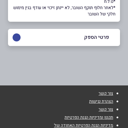
*ט.ל.ח
*לאחר חלוף תוקף השובר, לא יינתן זיכוי או עודף בגין מימוש
חלקי של השובר
פרטי הספק
03-7598899
באתר
בפייסבוק
צור קשר
שם מלא
*
הצהרת נגישות
צור קשר
טלפון
*
תקנון ומדיניות הגנת הפרטיות
מדיניות הגנת הפרטיות האחודה של