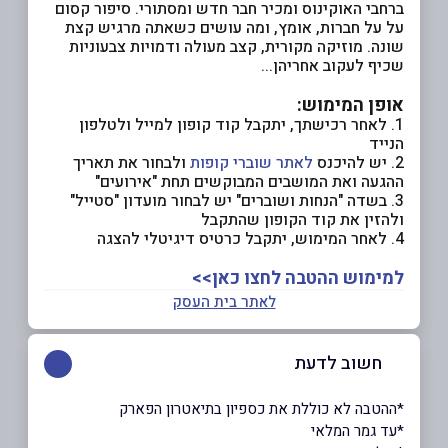
ברחבי האוקינוס ומכיר חבר חדש ומסתורי. סיפור קסום
על על חברות, אומץ, ומה עושים כשאתה מרגיש קצת
שונה. מוזיקה מקורית, קצב מעולה ודמויות צבעוניות
שכיף לעקוב אחריהן...
אופן המימוש:
1. לאחר רכישתך, יתקבל קוד קופון למייל ולטלפון
הנייד
2. יש להיכנס
לאתר שוברי קופות
ולבחור את תאריך
ההגעה ואת המושבים המבוקשים תחת "אירועים"
3. בשדה "הנחות ושוברים" יש לבחור מועדון "סטייל"
ולהזין את קוד הקופון שהתקבל
4. לאחר המימוש, יתקבל כרטיס דיגיטלי להצגה
למימוש ההטבה לחצו כאן>>
לאתר בית העסק
חשוב לדעת
*ההטבה לא כוללת את כספיון בתיאטרון הפארק
*עד גמר המלאי