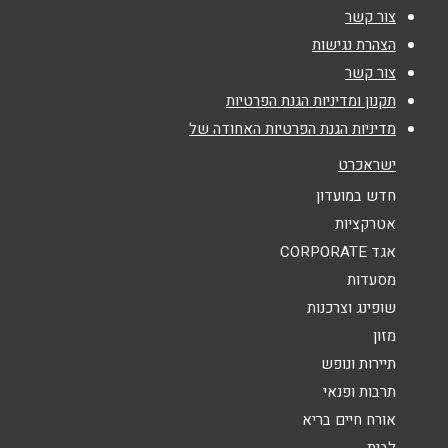
צור קשר
טלפון
*
יהודה הנשיא 100
הצהרת נגישות
צור קשר
אימייל
*
תקנון ומדיניות הגנת הפרטיות
מדיניות הגנת הפרטיות האחודה של
נושא
*
ישראכרט
אנא חזרו אלי בקשר ל...
חדש במועדון
אטרקציות
הודעה
*
אגד CORPORATE
מסעדות
שופינג וצרכנות
מזון
תיירות ונופש
תרבות ופנאי
שליחה
אורח חיים בריא