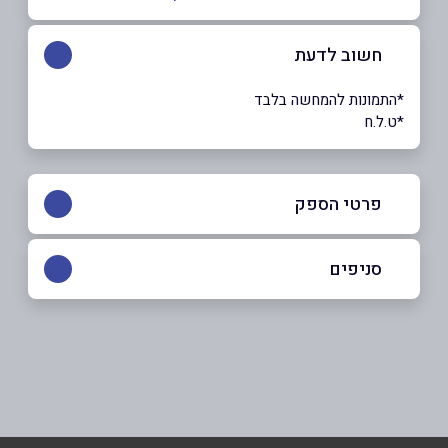
חשוב לדעת
*התמונות להמחשה בלבד
*ט.ל.ח
פרטי הספק
039090832
סניפים
באתר
בפייסבוק
באינסטגרם
בני ברק
רבי עקיבא 112
שם מלא
*
אלעד