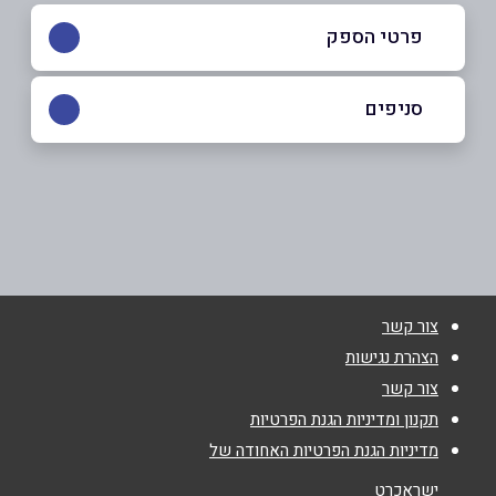
פרטי הספק
0502234444
סניפים
באקה אל גרביה
שם מלא
*
אבונר
טלפון
*
צור קשר
אימייל
*
הצהרת נגישות
צור קשר
נושא
*
תקנון ומדיניות הגנת הפרטיות
מדיניות הגנת הפרטיות האחודה של
אנא חזרו אלי בקשר ל...
ישראכרט