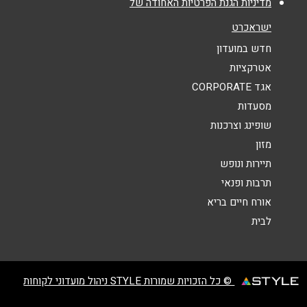
מדיניות הגנת הפרטיות האחודה של
נושא
*
ישראכרט
אנא חזרו אלי בקשר ל...
חדש במועדון
אטרקציות
הודעה
*
אגד CORPORATE
מסעדות
שופינג וצרכנות
מזון
תיירות ונופש
תרבות ופנאי
שליחה
אורח חיים בריא
לבית
© כל הזכויות שמורות STYLE ניהול מועדוני לקוחות