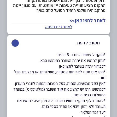
ירוק ופסטורלי בקריית המוזיאונים בפתח תקווה.
המקום מציע חוויית טעימות יין אותנטית, עם מגוון יינות
מהיקב הירושלמי היחיד הפועל כיום בעיר.
לאתר לחצו כאן>>
לאתר בית העסק
חשוב לדעת
*תוקף למימוש השובר- 5 שנים.
*ניתן לממש את יתרת השובר במימוש הבא.
*לבירור יתרה בשובר
לחצו כאן
*התו אינו תקף לארוחות עסקיות, משלוחים או מבצעים מכל
סוג.
*אין כפל מבצעים, הנחות, כפל הטבות והנחות לחברי מועדון.
*למימוש התו יש להציג את קוד השובר (מולטיפאס) במעמד
התשלום בבית העסק.
*לאחר חלוף תוקף מימוש השובר, לא ניתן יהיה לממש את
השובר ולא יינתן זיכוי או החזר כספי בגינו.
*עד גמר המלאי