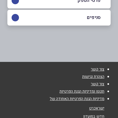
פרטי הספק
050-4284466
|
04-9999395
סניפים
עכו
שם מלא
*
בולטימור 2 מתחם רמי לוי
04-9999395
טלפון
*
צור קשר
אימייל
*
הצהרת נגישות
צור קשר
נושא
*
תקנון ומדיניות הגנת הפרטיות
מדיניות הגנת הפרטיות האחודה של
אנא חזרו אלי בקשר ל...
ישראכרט
הודעה
*
חדש במועדון