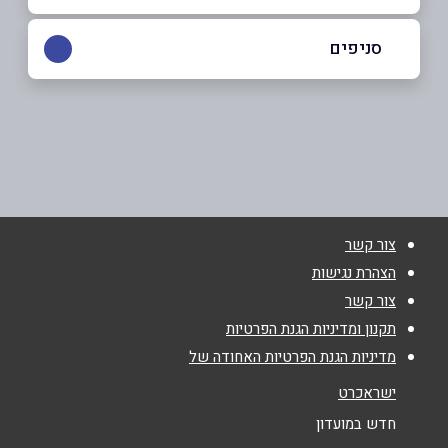
052-6298812
סניפים
רמת ישי
שם מלא
*
סטריט מול
052-6298812
טלפון
*
צור קשר
אימייל
*
הצהרת נגישות
צור קשר
נושא
*
תקנון ומדיניות הגנת הפרטיות
מדיניות הגנת הפרטיות האחודה של
אנא חזרו אלי בקשר ל...
ישראכרט
הודעה
*
חדש במועדון