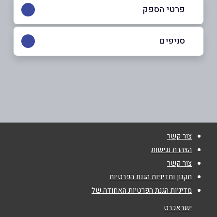
פרטי הספק
050-2602515
|
08-6271319
סניפים
קרית גת
שם מלא
*
מש` ההדרים 7
08-6271319
טלפון
*
צור קשר
אימייל
*
הצהרת נגישות
צור קשר
נושא
*
תקנון ומדיניות הגנת הפרטיות
מדיניות הגנת הפרטיות האחודה של
אנא חזרו אלי בקשר ל...
ישראכרט