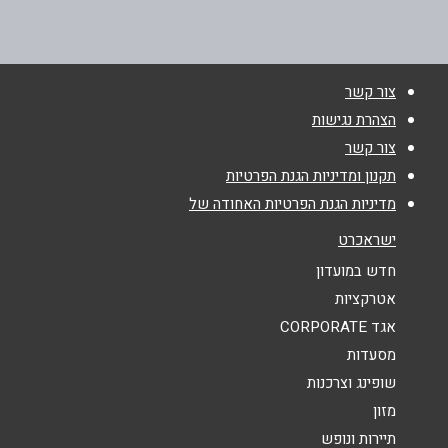
050-8246247
טלפון
*
צור קשר
ראשון לציון
אימייל
*
הצהרת נגישות
צור קשר
רוזנסקי מרדכי 12
נושא
*
תקנון ומדיניות הגנת הפרטיות
0508246247a
מדיניות הגנת הפרטיות האחודה של
אנא חזרו אלי בקשר ל...
ישראכרט
הודעה
*
חדש במועדון
אטרקציות
אגד CORPORATE
מסעדות
שופינג וצרכנות
מזון
שליחה
תיירות ונופש