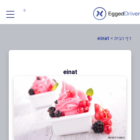
0
דף הבית
>
einat
einat