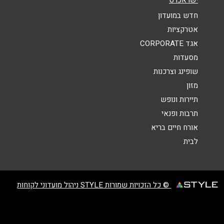
הודעה
*
חדש במועדון
אטרקציות
אגד CORPORATE
מסעדות
שופינג וצרכנות
מזון
שליחה
תיירות ונופש
תרבות ופנאי
אורח חיים בריא
לבית
© כל הזכויות שמורות STYLE ניהול מועדוני לקוחות