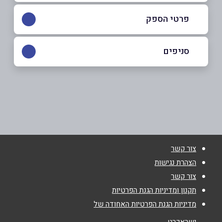
פרטי הספק
050-9422462
סניפים
בית שאן
שם מלא
*
המלך שאול 83
050-9422462
טלפון
*
צור קשר
אימייל
*
הצהרת נגישות
צור קשר
נושא
*
תקנון ומדיניות הגנת הפרטיות
מדיניות הגנת הפרטיות האחודה של
אנא חזרו אלי בקשר ל...
ישראכרט