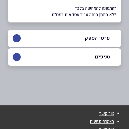
*התמונה להמחשה בלבד
*לא תינתן הנחה עבור עסקאות במט"ח
פרטי הספק
052-5223882
|
03-6819949
סניפים
תל אביב
שם מלא
*
עולי ציון 32
03-6819949
טלפון
*
צור קשר
אימייל
*
הצהרת נגישות