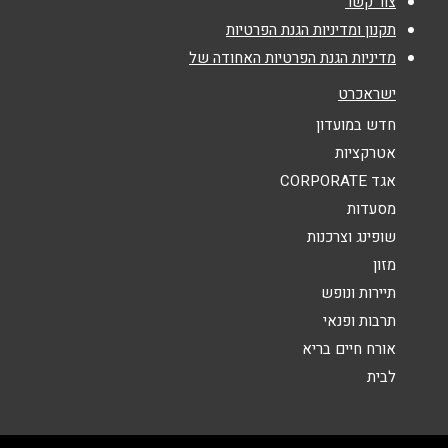
צור קשר
נושא
*
תקנון ומדיניות הגנת הפרטיות
מדיניות הגנת הפרטיות האחודה של
אנא חזרו אלי בקשר ל...
ישראכרט
הודעה
*
חדש במועדון
אטרקציות
אגד CORPORATE
מסעדות
שופינג וצרכנות
מזון
שליחה
תיירות ונופש
תרבות ופנאי
אורח חיים בריא
לבית