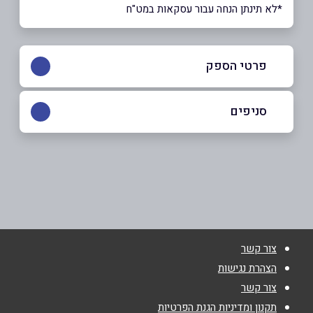
*לא תינתן הנחה עבור עסקאות במט"ח
פרטי הספק
050-6879727
סניפים
עכו
שם מלא
*
דרך הארבעה 35
050-6879727
טלפון
*
צור קשר
אימייל
*
הצהרת נגישות
צור קשר
נושא
*
תקנון ומדיניות הגנת הפרטיות