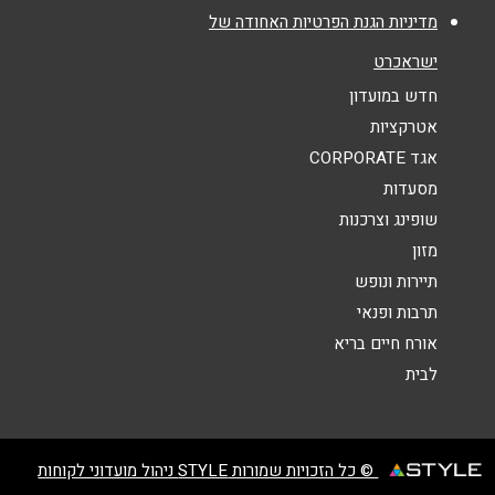
מדיניות הגנת הפרטיות האחודה של
אנא חזרו אלי בקשר ל...
ישראכרט
הודעה
*
חדש במועדון
אטרקציות
אגד CORPORATE
מסעדות
שופינג וצרכנות
מזון
שליחה
תיירות ונופש
תרבות ופנאי
אורח חיים בריא
לבית
© כל הזכויות שמורות STYLE ניהול מועדוני לקוחות