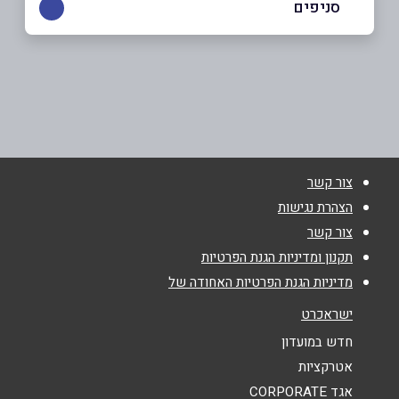
סניפים
דבוריה
שם מלא
*
כביש ראשי
04-6702920
טלפון
*
צור קשר
אימייל
*
הצהרת נגישות
צור קשר
נושא
*
תקנון ומדיניות הגנת הפרטיות
מדיניות הגנת הפרטיות האחודה של
אנא חזרו אלי בקשר ל...
ישראכרט
הודעה
*
חדש במועדון
אטרקציות
אגד CORPORATE