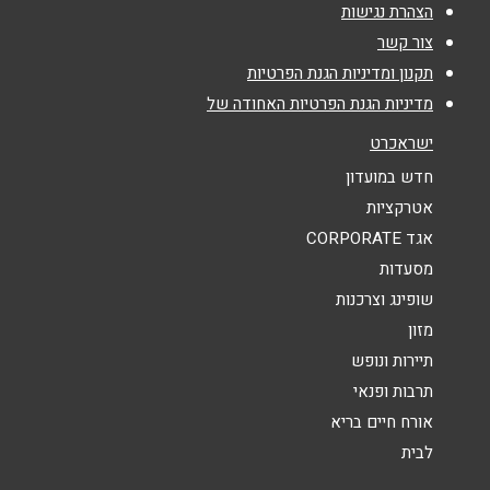
הצהרת נגישות
צור קשר
אימייל
*
תקנון ומדיניות הגנת הפרטיות
מדיניות הגנת הפרטיות האחודה של
נושא
*
ישראכרט
אנא חזרו אלי בקשר ל...
חדש במועדון
אטרקציות
הודעה
*
אגד CORPORATE
מסעדות
שופינג וצרכנות
מזון
תיירות ונופש
תרבות ופנאי
שליחה
אורח חיים בריא
לבית