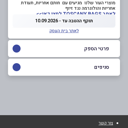
מוצרי העור שלנו מגיעים עם חותם אחריות, תעודת
אחריות והולוגרמה נגד זיוף
לאתר TOSCANY BAGS לחצו כאן>>
תוקף ההטבה עד - 10.09.2026
לאתר בית העסק
פרטי הספק
03-5610642
סניפים
באתר
תל אביב יפו
החשמונאים 93 החשמונאים 93
03-5610642
שם מלא
*
צור קשר
טלפון
*