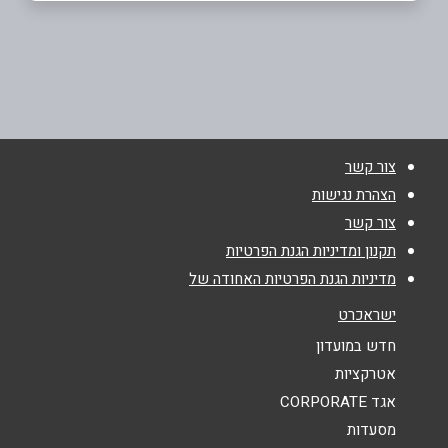
חיפה
שם מלא
*
עבאס 1, פינת שדרות הציונות 28
04-8554424
טלפון
*
צור קשר
אימייל
*
הצהרת נגישות
צור קשר
נושא
*
תקנון ומדיניות הגנת הפרטיות
מדיניות הגנת הפרטיות האחודה של
אנא חזרו אלי בקשר ל...
ישראכרט
הודעה
*
חדש במועדון
אטרקציות
אגד CORPORATE
מסעדות