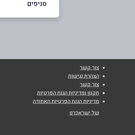
סניפים
עפולה
שם מלא
*
פנקס 2
טלפון
*
077-5267947
נושא
*
צור קשר
אנא חזרו אלי בקשר ל...
הצהרת נגישות
צור קשר
הודעה
*
תקנון ומדיניות הגנת הפרטיות
מדיניות הגנת הפרטיות האחודה
של ישראכרט