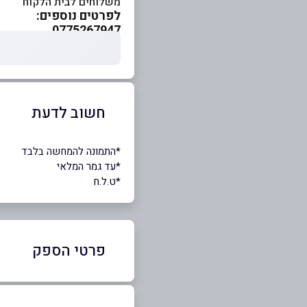
משלוחים לבית הלקוח
לפרטים נוספים:
0775267947
חשוב לדעת
*התמונה להמחשה בלבד
*עד גמר המלאי
*ט.ל.ח
פרטי הספק
3-4302394
|
077-5267947