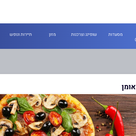
מסעדות
שופינג וצרכנות
מזון
תיירות ונופש
אומן