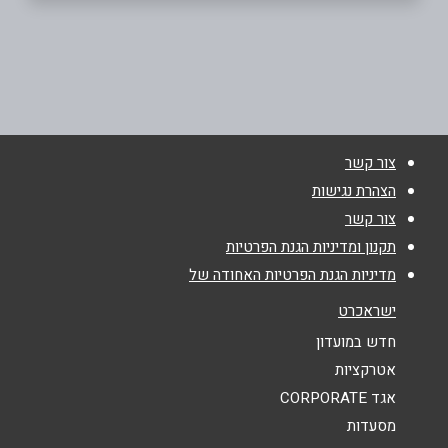
עכו
אזור התעשייה דרום עכו
שם מלא
*
04-9555517
טלפון
*
צור קשר
הצהרת נגישות
צור קשר
אימייל
*
תקנון ומדיניות הגנת הפרטיות
מדיניות הגנת הפרטיות האחודה של
נושא
*
ישראכרט
אנא חזרו אלי בקשר ל...
חדש במועדון
אטרקציות
הודעה
*
אגד CORPORATE
מסעדות