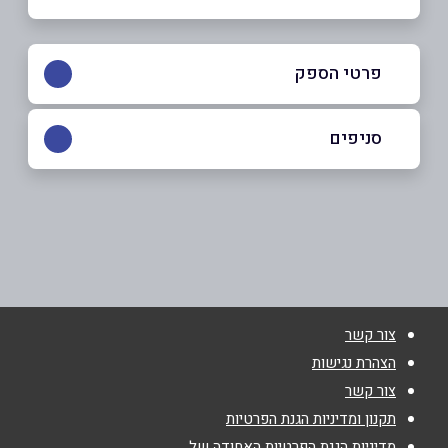
פרטי הספק
097-459333a
סניפים
קלנסווה
שם מלא
*
כביש ראשי
097-459333a
טלפון
*
צור קשר
אימייל
*
הצהרת נגישות
צור קשר
נושא
*
תקנון ומדיניות הגנת הפרטיות
מדיניות הגנת הפרטיות האחודה של