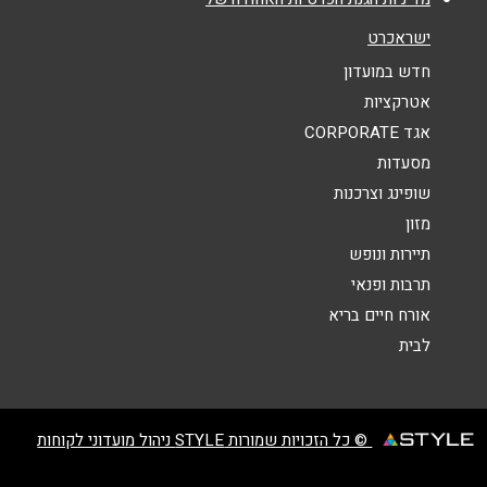
אנא חזרו אלי בקשר ל...
ישראכרט
הודעה
*
חדש במועדון
אטרקציות
אגד CORPORATE
מסעדות
שופינג וצרכנות
מזון
שליחה
תיירות ונופש
תרבות ופנאי
אורח חיים בריא
לבית
© כל הזכויות שמורות STYLE ניהול מועדוני לקוחות