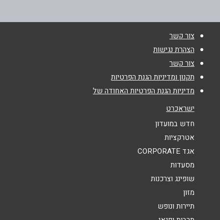
050-2131908
טלפון
*
צור קשר
עכו
אימייל
*
הצהרת נגישות
צור קשר
שוק עכו
נושא
*
תקנון ומדיניות הגנת הפרטיות
0526364579
מדיניות הגנת הפרטיות האחודה של
אנא חזרו אלי בקשר ל...
ישראכרט
הודעה
*
חדש במועדון
אטרקציות
אגד CORPORATE
מסעדות
שופינג וצרכנות
מזון
שליחה
תיירות ונופש
תרבות ופנאי