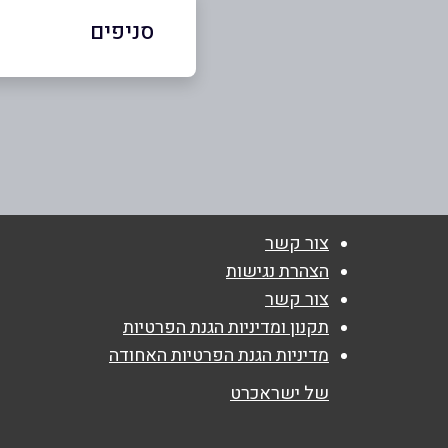
סניפים
חולון
שם מלא
*
הגר"א 3
טלפון
*
053-7355676
נושא
*
צור קשר
אנא חזרו אלי בקשר ל...
הצהרת נגישות
צור קשר
הודעה
*
תקנון ומדיניות הגנת הפרטיות
מדיניות הגנת הפרטיות האחודה
של ישראכרט