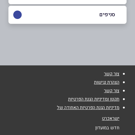
054-3544763
|
08-8686151
סניפים
נס ציונה
שם מלא
*
משה לרר 1
08-8686151
טלפון
*
צור קשר
אימייל
*
הצהרת נגישות
צור קשר
נושא
*
תקנון ומדיניות הגנת הפרטיות
מדיניות הגנת הפרטיות האחודה של
אנא חזרו אלי בקשר ל...
ישראכרט
הודעה
*
חדש במועדון