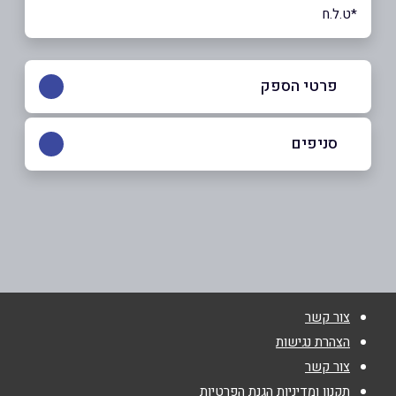
*ט.ל.ח
פרטי הספק
054-6318341
|
050-9444803
סניפים
חיפה
שם מלא
*
שבתאי לוי 11
050-9444803
טלפון
*
צור קשר
אימייל
*
הצהרת נגישות
צור קשר
נושא
*
תקנון ומדיניות הגנת הפרטיות