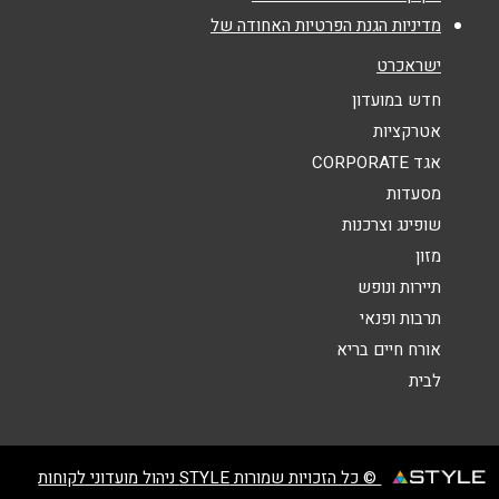
מדיניות הגנת הפרטיות האחודה של
אנא חזרו אלי בקשר ל...
ישראכרט
הודעה
*
חדש במועדון
אטרקציות
אגד CORPORATE
מסעדות
שופינג וצרכנות
מזון
שליחה
תיירות ונופש
תרבות ופנאי
אורח חיים בריא
לבית
© כל הזכויות שמורות STYLE ניהול מועדוני לקוחות