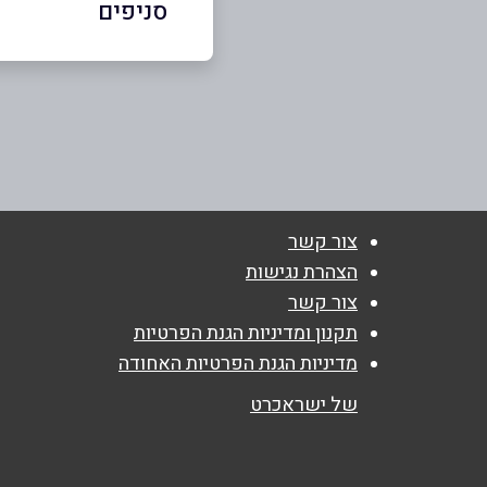
סניפים
לוד
שם מלא
*
הרב חורי 29
טלפון
*
08-9251090
נושא
*
צור קשר
אנא חזרו אלי בקשר ל...
הצהרת נגישות
צור קשר
הודעה
*
תקנון ומדיניות הגנת הפרטיות
מדיניות הגנת הפרטיות האחודה
של ישראכרט