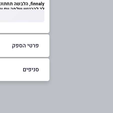
finnaly, הלבשה 
לך להרגיש שלמה עם עצמ
פרטי הספק
09-7661757
סניפים
באתר
אילת
ת.ד 7114 ת.ד 7114
שם מלא
*