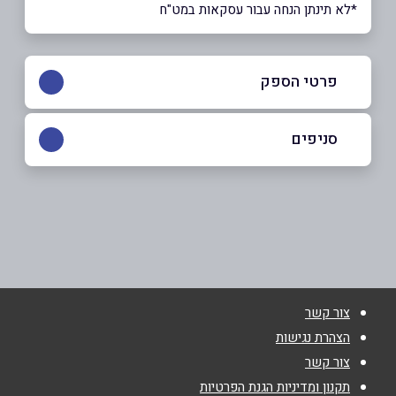
*לא תינתן הנחה עבור עסקאות במט"ח
פרטי הספק
050-2502424
|
08-6714145
סניפים
אשקלון
שם מלא
*
הגבורה 5
08-6714145
טלפון
*
צור קשר
אימייל
*
הצהרת נגישות
צור קשר
נושא
*
תקנון ומדיניות הגנת הפרטיות