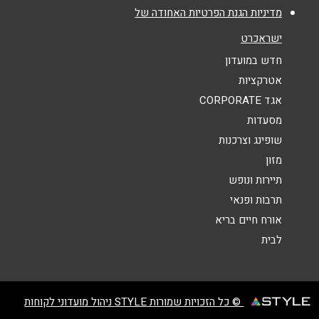
מדיניות הגנת הפרטיות האחודה של
אנא חזרו אלי בקשר ל...
ישראכרט
הודעה
*
חדש במועדון
אטרקציות
אגד CORPORATE
מסעדות
שופינג וצרכנות
מזון
שליחה
תיירות ונופש
תרבות ופנאי
אורח חיים בריא
לבית
© כל הזכויות שמורות STYLE ניהול מועדוני לקוחות